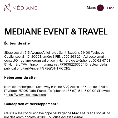
Menu
FR
MEDIANE EVENT & TRAVEL
Éditeur du site :
Siège social : 218 Avenue Antoine de Saint-Exupéry, 31400 Toulouse
Capital social : 151 200€
Numéro SIREN : 382 263 234
Adresse email :
contact@mediane-organisation.com
Numéro de téléphone : 05 62 47 81
81
Numéro TVA intracommunautaire : FR36382263234
Directeur de la
publication : Paul-Vincent GREGOT-TRICOIRE
Hébergeur du site :
Nom de l’hébergeur : Scaleway (Online SAS)
Adresse : 8 rue de la Ville
l’Évêque, 75008 Paris, France
Téléphone : +33 (0)1 84 13 00 00
Site web
:
https://www.scaleway.com
Conception et développement :
Ce site a été conçu et développé par l’agence
Madaré
.
Siège social : 51
rue des ammidoniers, 31200 Toulouse
Adresse e-mail